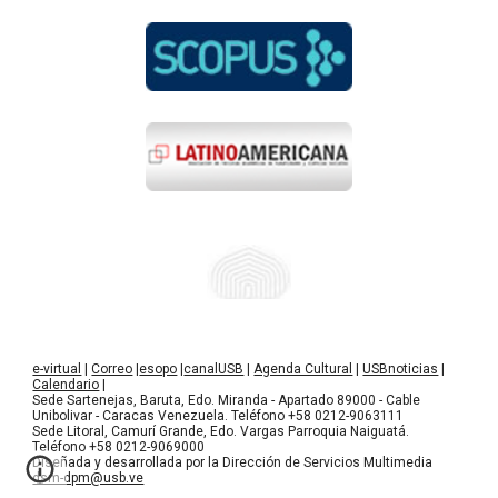
e-virtual
|
Correo
|
esopo
|
canalUSB
|
Agenda Cultural
|
USBnoticias
|
Calendario
|
Sede Sartenejas, Baruta, Edo. Miranda - Apartado 89000 - Cable
Unibolivar - Caracas Venezuela. Teléfono +58 0212-9063111
Sede Litoral, Camurí Grande, Edo. Vargas Parroquia Naiguatá.
Teléfono +58 0212-9069000
Diseñada y desarrollada por la Dirección de Servicios Multimedia
dsm-dpm@usb.ve