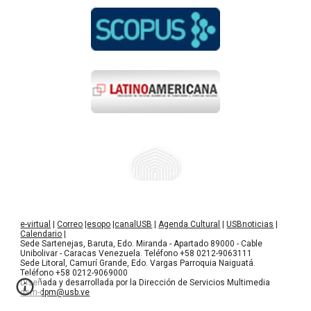
e-virtual
|
Correo
|
esopo
|
canalUSB
|
Agenda Cultural
|
USBnoticias
|
Calendario
|
Sede Sartenejas, Baruta, Edo. Miranda - Apartado 89000 - Cable
Unibolivar - Caracas Venezuela. Teléfono +58 0212-9063111
Sede Litoral, Camurí Grande, Edo. Vargas Parroquia Naiguatá.
Teléfono +58 0212-9069000
Diseñada y desarrollada por la Dirección de Servicios Multimedia
dsm-dpm@usb.ve